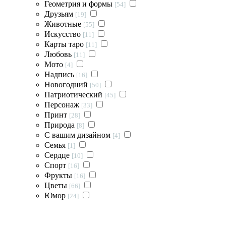
Геометрия и формы
[54]
Друзьям
[19]
Животные
[55]
Искусство
[11]
Карты таро
[11]
Любовь
[11]
Мото
[4]
Надпись
[16]
Новогодний
[50]
Патриотический
[45]
Персонаж
[33]
Принт
[28]
Природа
[8]
С вашим дизайном
[4]
Семья
[1]
Сердце
[10]
Спорт
[16]
Фрукты
[16]
Цветы
[66]
Юмор
[24]