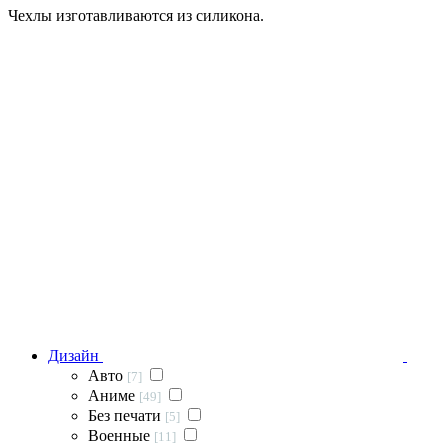
Чехлы изготавливаются из силикона.
Дизайн
Авто
[7]
Аниме
[49]
Без печати
[5]
Военные
[11]