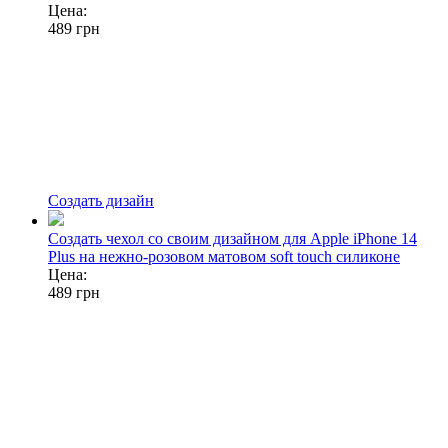
Цена:
489
грн
Создать дизайн
Создать чехол со своим дизайном для Apple iPhone 14
Plus на нежно-розовом матовом soft touch силиконе
Цена:
489
грн