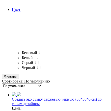
Цвет
Бежевый
Белый
Серый
Черный
Фильтры
Сортировка:
По умолчанию
Создать эко сумку саржевую чёрную (38*38*6 см) со
своим дизайном
Цена: