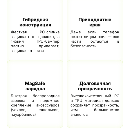
Гибридная
Приподнятые
конструкция
края
Жесткая PC-спинка
Даже если телефон
защищает от царапин, а
лежит лицом вниз — все
гибкий TPU-бампер
части остаются в
плотно прилегает,
безопасности
защищая от грязи
MagSafe
Долговечная
зарядка
прозрачность
Быстрая беспроводная
Высококачественный PC
зарядка и надежное
и TPU материал дольше
крепление аксессуаров
сохраняет прозрачность,
(чехлов, кошельков,
чем большинство
пауэрбанков)
аналогов