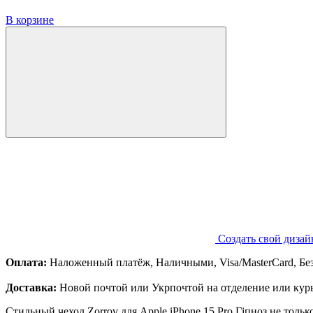
В корзине
Создать свой дизай
Оплата:
Наложенный платёж, Наличными, Visa/MasterCard, Бе
Доставка:
Новой почтой или Укрпочтой на отделение или курь
Стильный чехол Zorrov для Apple iPhone 15 Pro Гіпноз не толь