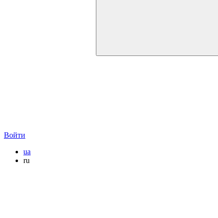
Войти
ua
ru