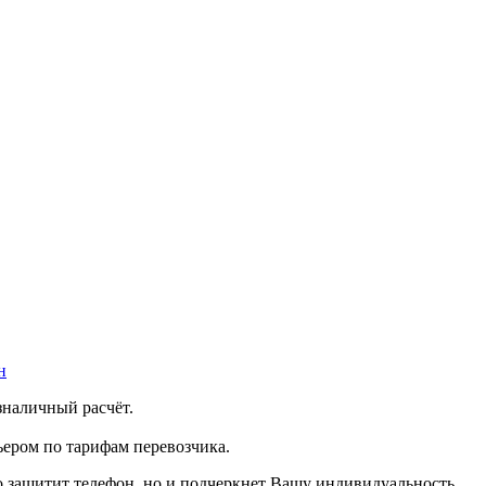
н
зналичный расчёт.
ером по тарифам перевозчика.
ко защитит телефон, но и подчеркнет Вашу индивидуальность.