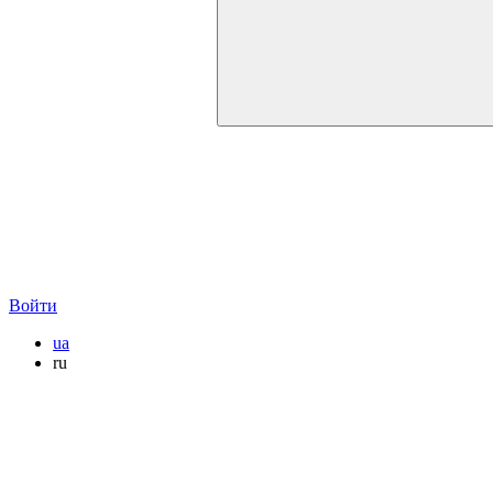
Войти
ua
ru