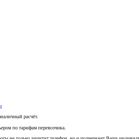
н
зналичный расчёт.
ером по тарифам перевозчика.
боты не только защитит телефон, но и подчеркнет Вашу индивид