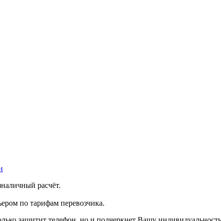
н
зналичный расчёт.
ером по тарифам перевозчика.
только защитит телефон, но и подчеркнет Вашу индивидуальность