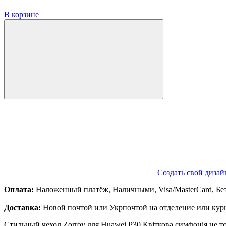
В корзине
Создать свой дизай
Оплата:
Наложенный платёж, Наличными, Visa/MasterCard, Бе
Доставка:
Новой почтой или Укрпочтой на отделение или курь
Стильный чехол Zorrov для Huawei P30 Квіткова симфонія не т