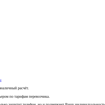
н
зналичный расчёт.
ером по тарифам перевозчика.
олько защитит телефон, но и подчеркнет Вашу индивидуальность