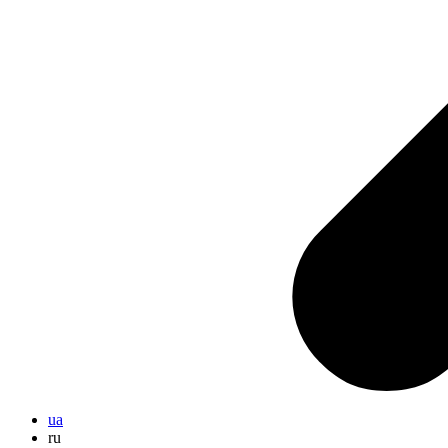
ua
ru