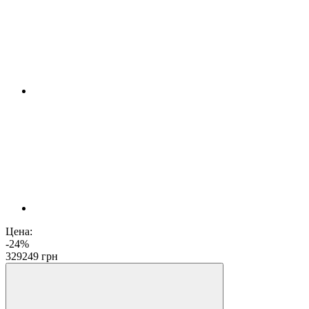
Цена:
-24%
329
249
грн