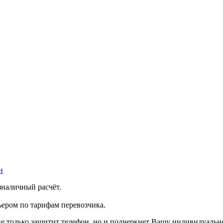
н
зналичный расчёт.
ером по тарифам перевозчика.
не только защитит телефон, но и подчеркнет Вашу индивидуальн