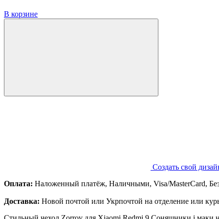
В корзине
Создать свой дизай
Оплата:
Наложенный платёж, Наличными, Visa/MasterCard, Бе
Доставка:
Новой почтой или Укрпочтой на отделение или курь
Стильный чехол Zorrov для Xiaomi Redmi 9 Соняшники і маки 