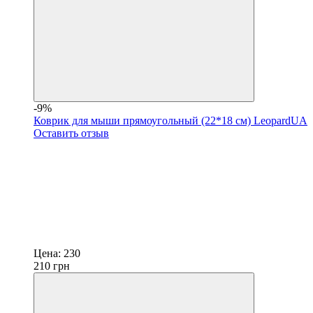
-9%
Коврик для мыши прямоугольный (22*18 cм) LeopardUA
Оставить отзыв
Цена:
230
210
грн