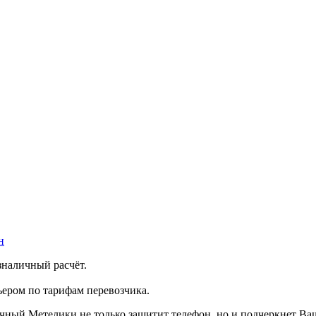
н
зналичный расчёт.
ером по тарифам перевозчика.
рачный Метелики не только защитит телефон, но и подчеркнет В