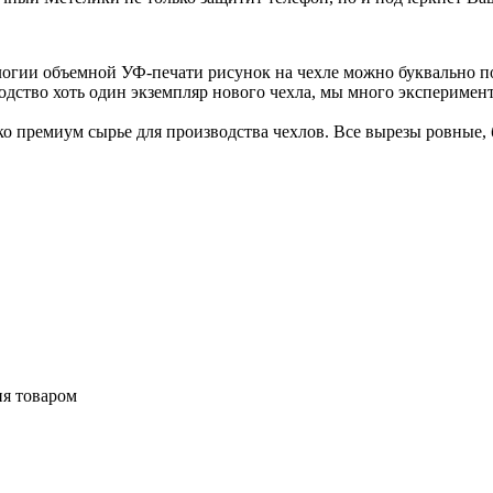
логии объемной УФ-печати рисунок на чехле можно буквально п
одство хоть один экземпляр нового чехла, мы много эксперимен
 премиум сырье для производства чехлов. Все вырезы ровные, б
ия товаром