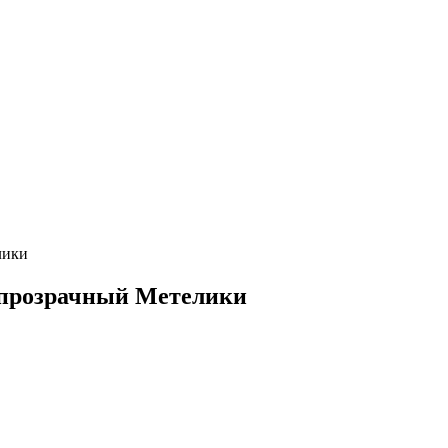
лики
G прозрачный Метелики