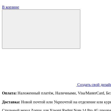
В корзине
Создать свой дизай
Оплата:
Наложенный платёж, Наличными, Visa/MasterCard, Бе
Доставка:
Новой почтой или Укрпочтой на отделение или курь
Стильный чехол Zorrov для Xiaomi Redmi Note 14 Pro 4G проз