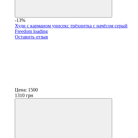
-13%
Худи с карманом унисекс трёхнитка с начёсом серый
Freedom loading
Оставить отзыв
Цена:
1500
1310
грн