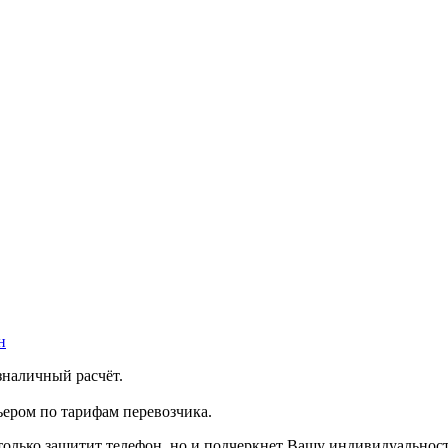
н
зналичный расчёт.
ером по тарифам перевозчика.
только защитит телефон, но и подчеркнет Вашу индивидуальност