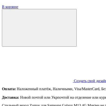
В корзине
Создать свой дизай
Оплата:
Наложенный платёж, Наличными, Visa/MasterCard, Бе
Доставка:
Новой почтой или Укрпочтой на отделение или курь
Стильный чехол Zorrov для Samsung Galaxy M13 4G Макіма не 