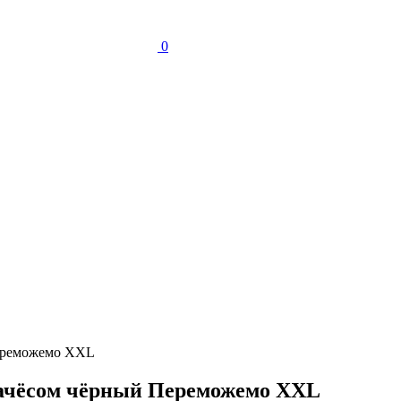
0
Переможемо XXL
 начёсом чёрный Переможемо XXL