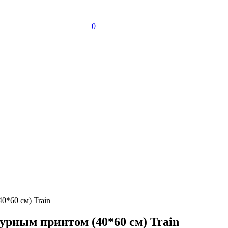
0
0*60 см) Train
урным принтом (40*60 см) Train