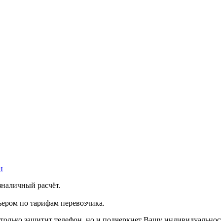
н
зналичный расчёт.
ером по тарифам перевозчика.
е только защитит телефон, но и подчеркнет Вашу индивидуальнос