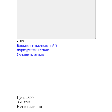
-10%
Блокнот с паетками А5
пурпурный Farfalla
Оставить отзыв
Цена:
390
351
грн
Нет в наличии