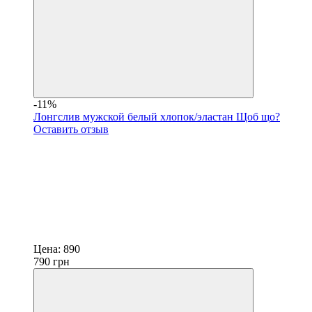
-11%
Лонгслив мужской белый хлопок/эластан Щоб що?
Оставить отзыв
Цена:
890
790
грн