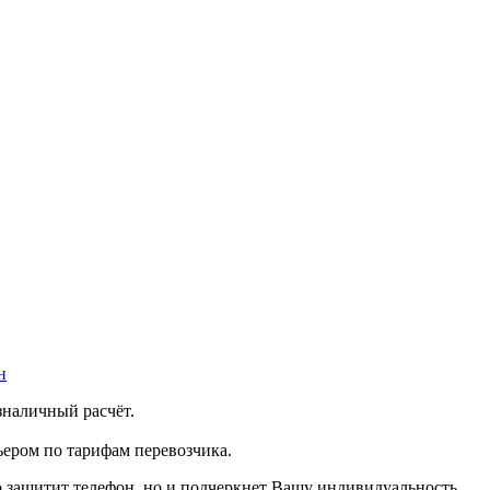
н
зналичный расчёт.
ером по тарифам перевозчика.
о защитит телефон, но и подчеркнет Вашу индивидуальность.