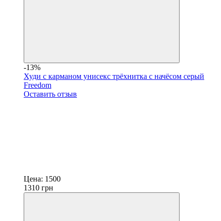
-13%
Худи с карманом унисекс трёхнитка с начёсом серый
Freedom
Оставить отзыв
Цена:
1500
1310
грн