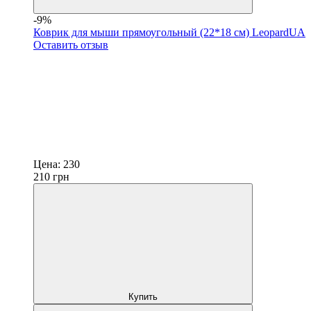
-9%
Коврик для мыши прямоугольный (22*18 cм) LeopardUA
Оставить отзыв
Цена:
230
210
грн
Купить