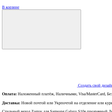
В корзине
Создать свой дизай
Оплата:
Наложенный платёж, Наличными, Visa/MasterCard, Бе
Доставка:
Новой почтой или Укрпочтой на отделение или курь
Стильный чехол Zorrov для Samsung Galaxy S10e прозрачный Д