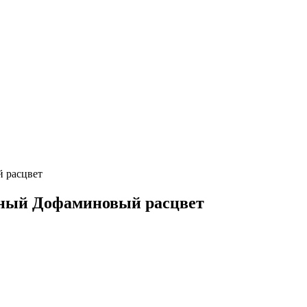
й расцвет
ачный Дофаминовый расцвет