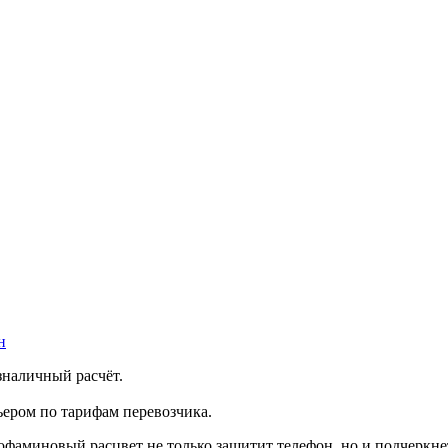
н
зналичный расчёт.
ером по тарифам перевозчика.
офаминовый расцвет не только защитит телефон, но и подчеркн