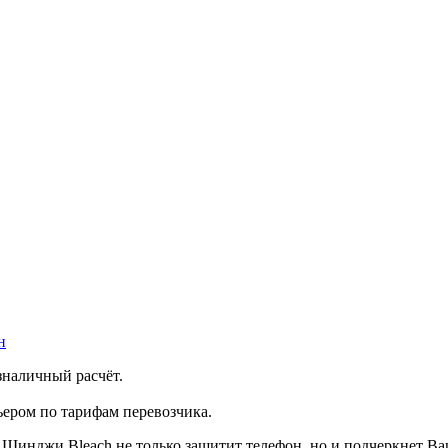
н
зналичный расчёт.
ером по тарифам перевозчика.
й Шинджи Bleach не только защитит телефон, но и подчеркнет В