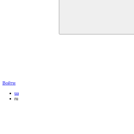
Войти
ua
ru