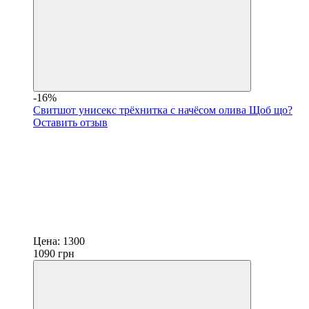
-16%
Свитшот унисекс трёхнитка с начёсом олива Щоб що?
Оставить отзыв
Цена:
1300
1090
грн