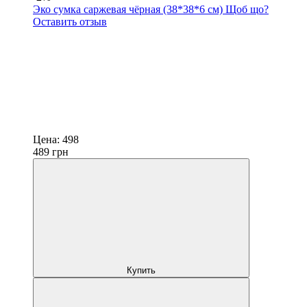
Эко сумка саржевая чёрная (38*38*6 см) Щоб що?
Оставить отзыв
Цена:
498
489
грн
Купить