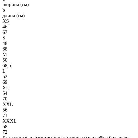
ширина (см)
b
длина (см)
XS
46
67
S
48
68
M
50
68,5
L
52
69
XL
54
70
XXL
56
71
XXXL
58
72
* указанные параметры могут отличаться на 5% в большую