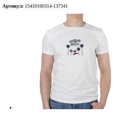
Артикул:
15410160314-137341