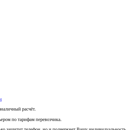
н
зналичный расчёт.
ером по тарифам перевозчика.
лько защитит телефон, но и подчеркнет Вашу индивидуальность.