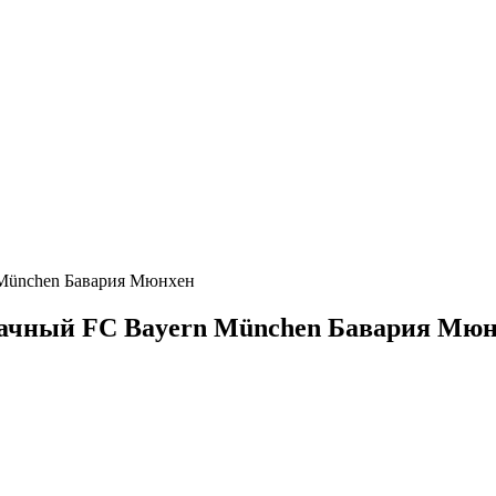
 München Бавария Мюнхен
зрачный FC Bayern München Бавария Мю