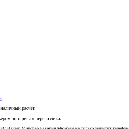
н
зналичный расчёт.
ером по тарифам перевозчика.
 FC Bayern München Бавария Мюнхен не только защитит телефон