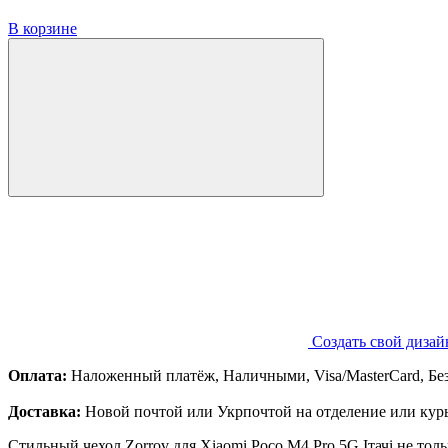
В корзине
Создать свой дизай
Оплата:
Наложенный платёж, Наличными, Visa/MasterCard, Бе
Доставка:
Новой почтой или Укрпочтой на отделение или курь
Стильный чехол Zorrov для Xiaomi Poco M4 Pro 5G Ітачі не то