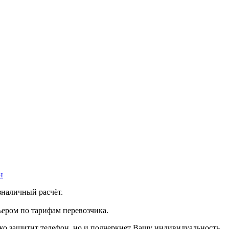
н
зналичный расчёт.
ером по тарифам перевозчика.
лько защитит телефон, но и подчеркнет Вашу индивидуальность.