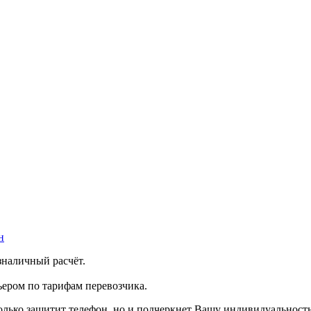
н
зналичный расчёт.
ером по тарифам перевозчика.
олько защитит телефон, но и подчеркнет Вашу индивидуальность