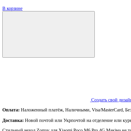
В корзине
Создать свой дизай
Оплата:
Наложенный платёж, Наличными, Visa/MasterCard, Бе
Доставка:
Новой почтой или Укрпочтой на отделение или курь
Стильный чехол Zorrov для Xiaomi Poco M6 Pro 4G Макіма не т