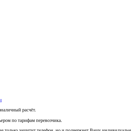
н
зналичный расчёт.
ером по тарифам перевозчика.
 не только защитит телефон, но и подчеркнет Вашу индивидуальн