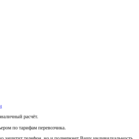
н
зналичный расчёт.
ером по тарифам перевозчика.
ько защитит телефон, но и подчеркнет Вашу индивидуальность.