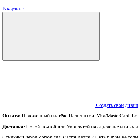
В корзине
Создать свой дизай
Оплата:
Наложенный платёж, Наличными, Visa/MasterCard, Бе
Доставка:
Новой почтой или Укрпочтой на отделение или курь
Стильный чехол Zorrov для Xiaomi Redmi 7 Путь к луне не тол