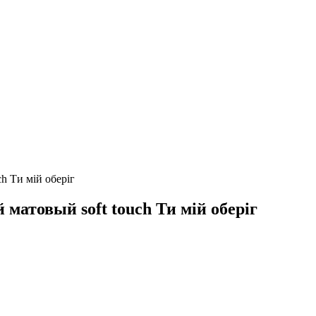
h Ти мій оберіг
матовый soft touch Ти мій оберіг