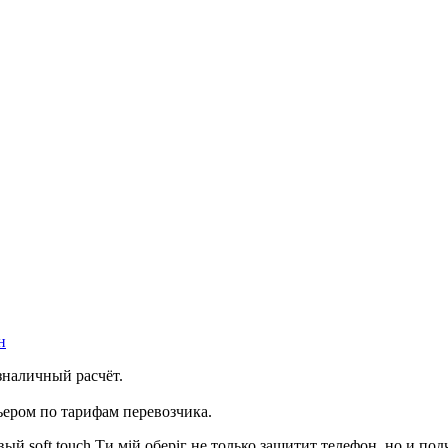
н
зналичный расчёт.
ером по тарифам перевозчика.
ый soft touch Ти мій оберіг не только защитит телефон, но и п