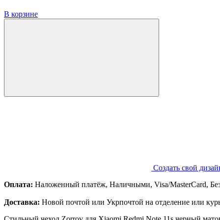
В корзине
Создать свой дизай
Оплата:
Наложенный платёж, Наличными, Visa/MasterCard, Бе
Доставка:
Новой почтой или Укрпочтой на отделение или курь
Стильный чехол Zorrov для Xiaomi Redmi Note 11s черный матов