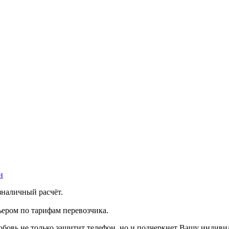
н
зналичный расчёт.
ером по тарифам перевозчика.
юбовь не только защитит телефон, но и подчеркнет Вашу индиви