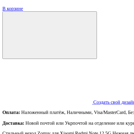
В корзине
Создать свой дизай
Оплата:
Наложенный платёж, Наличными, Visa/MasterCard, Бе
Доставка:
Новой почтой или Укрпочтой на отделение или курь
Стильный чехол Zorrov для Xiaomi Redmi Note 12 5G Нежная л