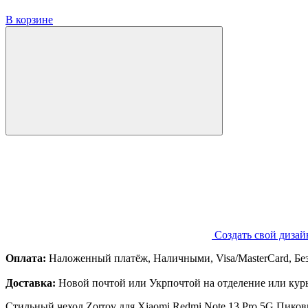
В корзине
Создать свой дизай
Оплата:
Наложенный платёж, Наличными, Visa/MasterCard, Бе
Доставка:
Новой почтой или Укрпочтой на отделение или курь
Стильный чехол Zorrov для Xiaomi Redmi Note 13 Pro 5G Пико