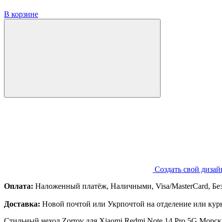
В корзине
Создать свой дизай
Оплата:
Наложенный платёж, Наличными, Visa/MasterCard, Бе
Доставка:
Новой почтой или Укрпочтой на отделение или курь
Стильный чехол Zorrov для Xiaomi Redmi Note 14 Pro 5G Морск