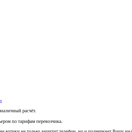
н
зналичный расчёт.
ером по тарифам перевозчика.
ие котики не только защитит телефон, но и подчеркнет Вашу ин