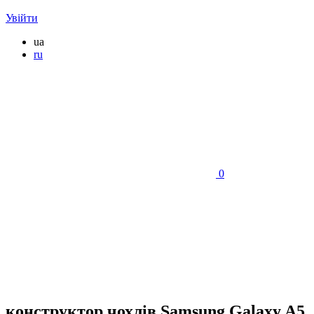
Увійти
ua
ru
0
конструктор чохлів Samsung Galaxy A5