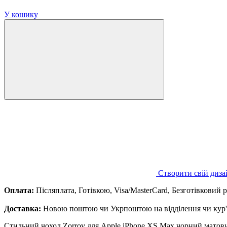
У кошику
Створити свій диза
Оплата:
Післяплата, Готівкою, Visa/MasterCard, Безготівковий 
Доставка:
Новою поштою чи Укрпоштою на відділення чи кур'є
Стильний чохол Zorrov для Apple iPhone XS Max чорний матовий 