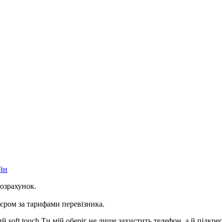
йн
розрахунок.
ром за тарифами перевізника.
soft touch Ти мій оберіг не лише захистить телефон, а й підкре