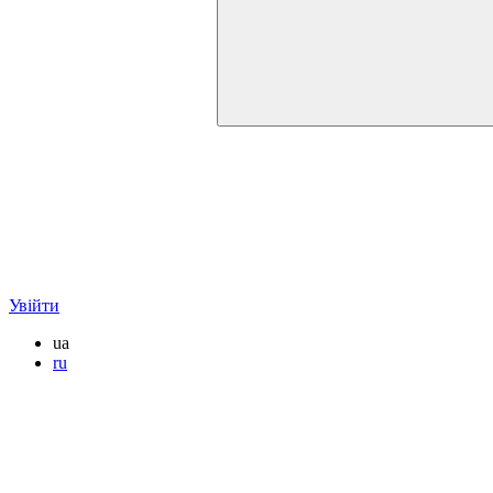
Увійти
ua
ru