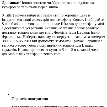
Доставка:
Новою поштою чи Укрпоштою на відділення чи
кур'єром за тарифами перевізника.
$ Title $ можна вибрати і замовити по хорошей цене в
інтернет-магазині аксесуарів для телефону Zorrov. Підбирайте
$ title $ або інші товари, наприклад: Штатив для телефону міні
з доставкою в усі регіони України. Магазин Zorrov реалізує
поставку товари клієнтам міст: Чернігів, Біла Церква, Івано-
Франківськ. Наберіть нашому експерту за номером за номером
380 50 23-28-298 і він допоможе замовити Тримачі, Іграшки з
великого асортименту оригінальних товарів для Ваших
гаджетів. Краща пропозиція купити $ title $ в каталозі чохлів
для мобільних телефонів zorrov.com.
Гарантія повернення
Ми гарантуємо повернення коштів у разі незадоволення