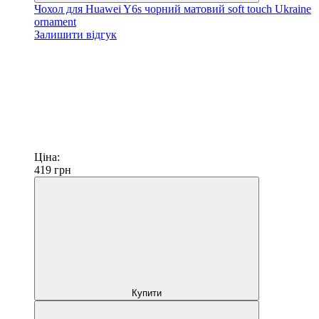
Чохол для Huawei Y6s чорний матовий soft touch Ukraine
ornament
Залишити відгук
Ціна:
419
грн
Купити