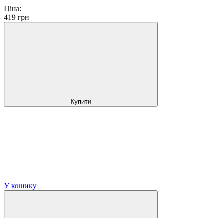
Ціна:
419
грн
Купити
У кошику