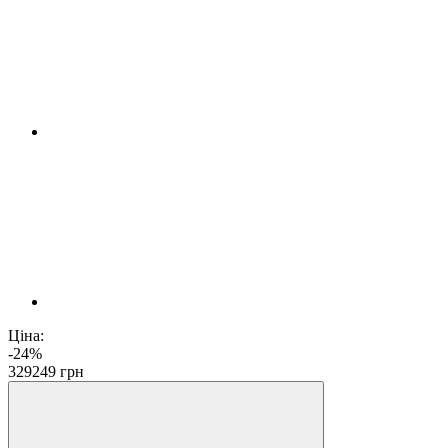
Ціна:
-24%
329
249
грн