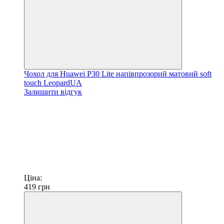
Чохол для Huawei P30 Lite напівпрозорий матовий soft
touch LeopardUA
Залишити відгук
Ціна:
419
грн