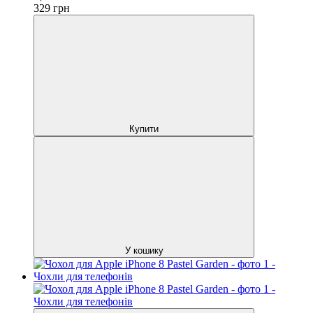
329
грн
Купити
У кошику