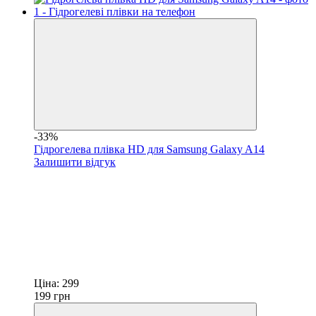
-33%
Гідрогелева плівка HD для Samsung Galaxy A14
Залишити відгук
Ціна:
299
199
грн