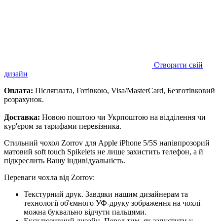
Створити свій
дизайн
Оплата:
Післяплата, Готівкою, Visa/MasterCard, Безготівковий
розрахунок.
Доставка:
Новою поштою чи Укрпоштою на відділення чи
кур'єром за тарифами перевізника.
Стильний чохол Zorrov для Apple iPhone 5/5S напівпрозорий
матовий soft touch Spikelets не лише захистить телефон, а й
підкреслить Вашу індивідуальність.
Переваги чохла від Zorrov:
Текстурний друк. Завдяки нашим дизайнерам та
технології об'ємного УФ-друку зображення на чохлі
можна буквально відчути пальцями.
Ексклюзивний дизайн. Перед тим, як запустити у