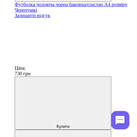
Футболка чоловіча чорна бавовна/еластан А4 розміру
Черепушкі
Залишити відгук
Ціна:
730
грн
Купити