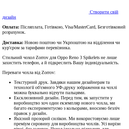
Створити свій
дизайн
Оплата:
Післяплата, Готівкою, Visa/MasterCard, Безготівковий
розрахунок.
Доставка:
Новою поштою чи Укрпоштою на відділення чи
кур'єром за тарифами перевізника.
Стильний чохол Zorrov для Oppo Reno 3 Spikelets не лише
захистить телефон, а й підкреслить Вашу індивідуальність.
Переваги чохла від Zorrov:
Текстурний друк. Завдяки нашим дизайнерам та
технології об'ємного УФ-друку зображення на чохлі
можна буквально відчути пальцями.
Ексклюзивний дизайн. Перед тим, як запустити у
виробництво хоч один екземпляр нового чохла, ми
багато експериментуємо з кольорами, вносимо безліч
правок у дизайн.
Якісний прозорий силікон. Ми використовуємо лише
преміум сировину для виробництва чохлів. Усі вирізи
рівні, без задирок. Чохол ідеально підходить для