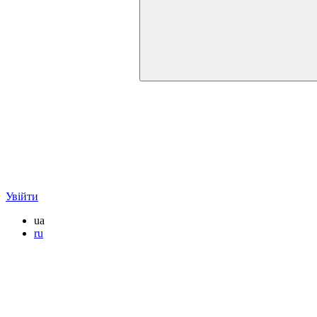
Увійти
ua
ru