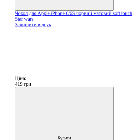
Чохол для Apple iPhone 6/6S чорний матовий soft touch
Star wars
Залишити відгук
Ціна:
419
грн
Купити