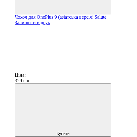
Чохол для OnePlus 9 (азіатська версія) Salute
Залишити відгук
Ціна:
329
грн
Купити