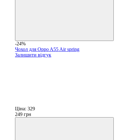
-24%
Чохол для Oppo A55 Air spring
Залишити відгук
Ціна:
329
249
грн